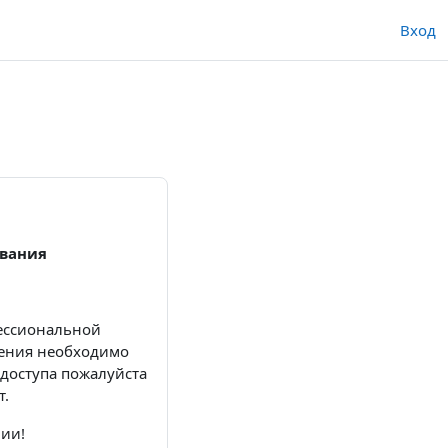
Вход
ования
фессиональной
чения необходимо
 доступа пожалуйста
т.
ии!