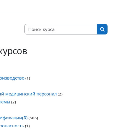
Поиск курса
Поиск курса
курсов
оизводство
(1)
й медицинский персонал
(2)
темы
(2)
ификации(R)
(586)
зопасность
(1)